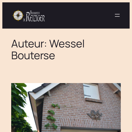
Ga
naar
de
inhoud
Auteur:
Wessel
Bouterse