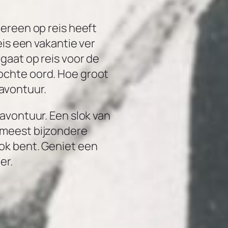
dereen op reis heeft
eis een vakantie ver
 gaat op reis voor de
ochte oord. Hoe groot
l avontuur.
 avontuur. Een slok van
 meest bijzondere
ok bent. Geniet een
er.