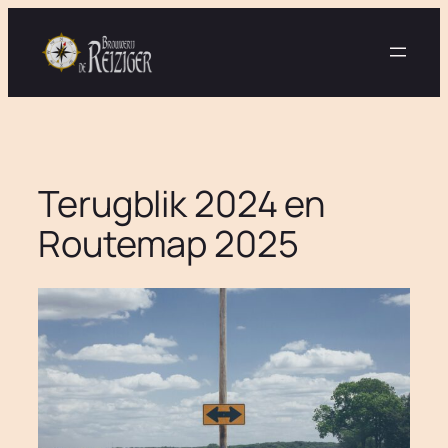
Ga
naar
de
inhoud
Terugblik 2024 en
Routemap 2025