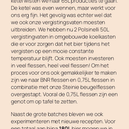
ketel wisten we naar 65L producties te gaan.
De ketel was even wennen, maar werkt voor
ons erg fijn. Het gevolg was echter wel dat
we ook onze vergistingsvaten moesten
uitbreiden. We hebben nu 2 Polsinelli 50L
vergistingvaten in omgebouwde koelkasten
die er voor zorgen dat het bier tijdens het
vergisten op een mooie constante
temperatuur blijft. Ook moesten investeren
in veel flessen, heel veel flessen! Om het
proces voor ons ook gemakkelijker te maken
zijn we naar BNR flessen en 0,75L flessen in
combinatie met onze Steinie beugelflessen
overgestapt. Vooral de 0,75L flessen zijn een
genot om op tafel te zetten.
Naast de grote batches bleven we ook
experimenteren met nieuwe recepten. Voor
een totaal aan bijna
180L
bier mogen we in