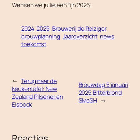
Wensen we jullie een fijn 2025!
2024
2025
Brouwerij de Reiziger
brouwplanning
Jaaroverzicht
news
toekomst
←
Terug naar de
Brouwdag 5 januari
keukentafel: New
2025 Bitterblond
Zealand Pilsener en
SMaSH
→
Eisbock
Reacties