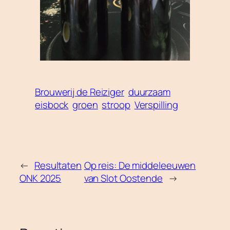
Brouwerij de Reiziger
duurzaam
eisbock
groen
stroop
Verspilling
←
Resultaten
Op reis: De middeleeuwen
ONK 2025
van Slot Oostende
→