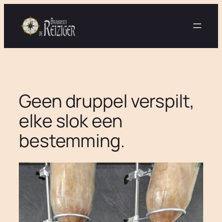
Ga
naar
de
inhoud
Geen druppel verspilt,
elke slok een
bestemming.