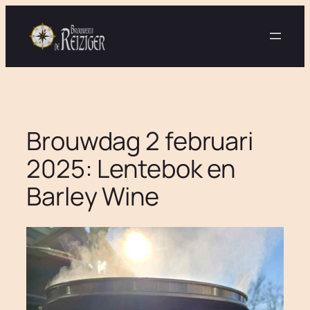
Ga
naar
de
inhoud
Brouwdag 2 februari
2025: Lentebok en
Barley Wine